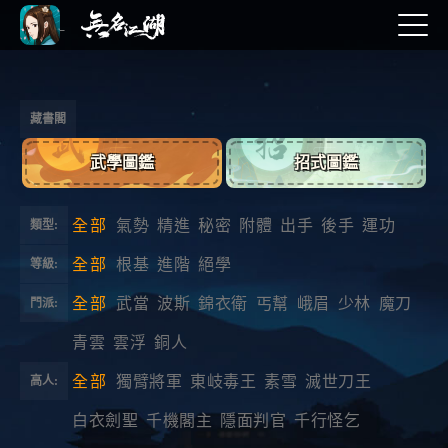
藏書閣
武學圖鑑
招式圖鑑
全部
氣勢
精進
秘密
附體
出手
後手
運功
類型:
全部
根基
進階
絕學
等級:
全部
武當
波斯
錦衣衛
丐幫
峨眉
少林
魔刀
門派:
青雲
雲浮
銅人
全部
獨臂將軍
東岐毒王
素雪
滅世刀王
高人:
白衣劍聖
千機閣主
隱面判官
千行怪乞