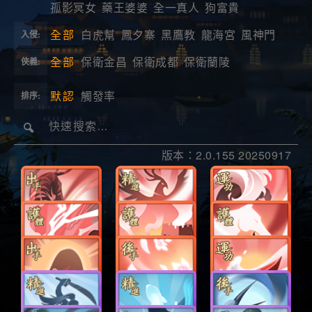
孤影冥女
藥王婆婆
全一真人
狗富貴
全部
白虎幫
鳳夕寨
黑鷹教
龍海宮
風神門
入侵:
全部
保衛金昌
保衛成都
保衛蘭陵
俠義:
默認
觸發率
排序:
版本：2.0.155 20250917
出
精
運
手
進
功
附
附
附
猛虎下山
鸞翔鳳集
驚濤駭浪
體
體
體
出
後
運
瞬息萬變
狼煙四起
白馬青牛
手
手
功
精
精
後
羲和浴日
滿天花雨
借水行舟