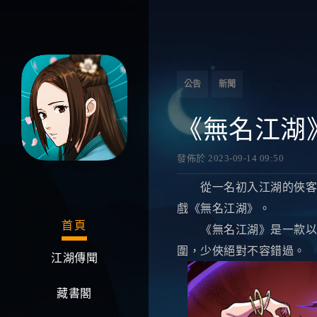
公告
新聞
《無名江湖
發佈於 2023-09-14 09:50
從一名初入江湖的俠客，
戲《無名江湖》。
首頁
《無名江湖》是一款以收
圍，少俠絕對不容錯過。
江湖傳聞
藏書閣